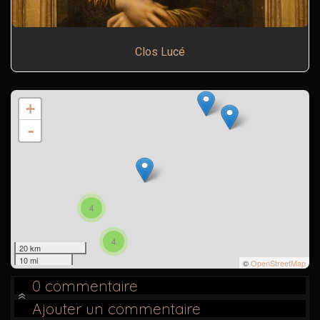
Clos Lucé
+
-
4
4
20 km
10 mi
©
OpenStreetMap
0 commentaire
Ajouter un commentaire